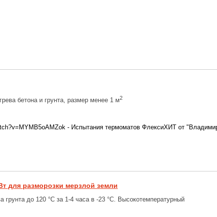
2
рева бетона и грунта, размер менее 1 м
/watch?v=MYMB5oAMZok - Испытания термоматов ФлексиХИТ от "Владимир
Вт для разморозки мерзлой земли
а грунта до 120 °C за 1-4 часа в -23 °C. Высокотемпературный