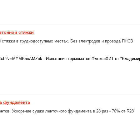
етонной стяжки
й стяжки в труднодоступных местах. Без электродов и провода ПНСВ
/watch?v=MYMB5oAMZok - Испытания термоматов ФлексиХИТ от "Владимир
а фундамента
нтов. Ускорение сушки ленточного фундамента в 28 раз - 70% от R28