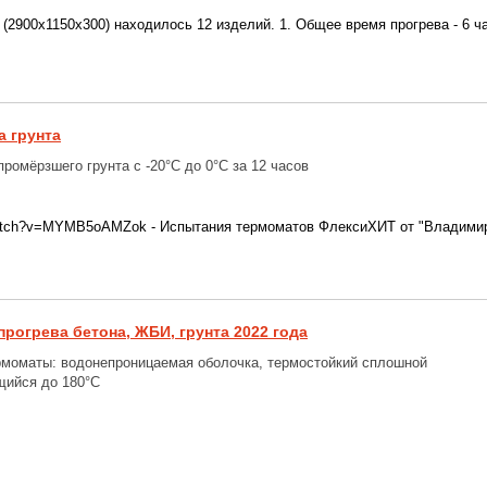
(2900x1150x300) находилось 12 изделий. 1. Общее время прогрева - 6 час
а грунта
ромёрзшего грунта c -20°С до 0°С за 12 часов
/watch?v=MYMB5oAMZok - Испытания термоматов ФлексиХИТ от "Владимир
рогрева бетона, ЖБИ, грунта 2022 года
моматы: водонепроницаемая оболочка, термостойкий сплошной
щийся до 180°С