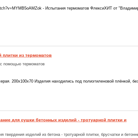
/watch?v=MYMB5oAMZok - Испытания термоматов ФлексиХИТ от "Владимир
й плитки из термоматов
 с помощью термоматов
,серая. 200x100x70 Изделия находились под полиэтиленовой плёнкой, без 
ание для сушки бетонных изделий - тротуарной плитки и
я твердения изделий из бетона - тротуарной плитки, брусчатки и бетон