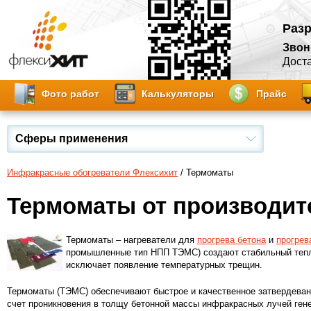
Разр
Звон
Доста
Фото работ
Калькуляторы
Прайс
Сферы применения
Инфракрасные обогреватели Флексихит
/ Термоматы
Термоматы от производит
Термоматы – нагреватели для
прогрева бетона
и
прогрев
промышленные тип НПП ТЭМС) создают стабильный тепло
исключает появление температурных трещин.
Термоматы (ТЭМС) обеспечивают быстрое и качественное затвердевани
счет проникновения в толщу бетонной массы инфракрасных лучей ген