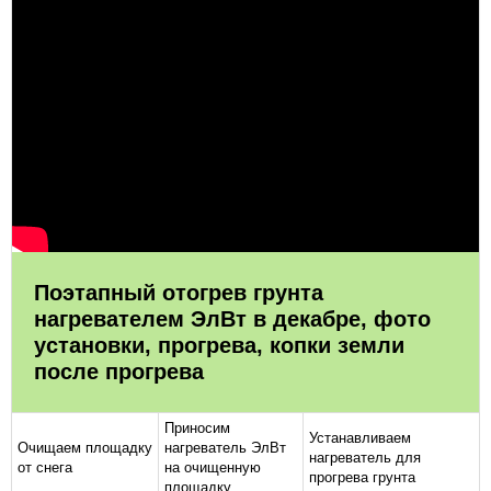
Поэтапный отогрев грунта
нагревателем ЭлВт в декабре, фото
установки, прогрева, копки земли
после прогрева
Приносим
Устанавливаем
Очищаем площадку
нагреватель ЭлВт
нагреватель для
от снега
на очищенную
прогрева грунта
площадку