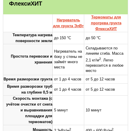
ФлексиХИТ
Термоматы для
Нагреватель
прогрева грунта
для грунта ЭлВт
ФлексиХИТ
Температура нагрева
до 150 °C
до 50 °C
поверхности земли
Складываются по
Нагреватель на
линиям сгиба. Масса
Простота перевозки и
боку у стены не
2
2,1 кг/м
. Легко
займёт много
хранения
перевозится в любое
места
место
Время разморозки грунта
от 1 до 4 часов
от 5 до 12 часов
Время разморозки труб
от 1 до 4 часов
от 5 до 12 часов
на глубине 0,5 м
Скорость монтажа (с
учётом очистки от снега
и выравнивания
5 минут
10 минут
площадки для
термоматов)
Мощность
2
2
2,3кВт/м
400 ÷ 600 Вт/м