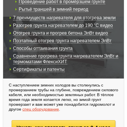
Проведение работ в промёрзшем грунте
Рытьё траншей в зимний период
7 преимуществ нагревателя для отогрева земли
Разогрев грунта нагревателем до 190 °C видео
Отогрев грунта и прогрев бетона ЭлВт видео
Поэтапный отогрев грунта нагревателем ЭлВт
Способы оттаивания грунта
Сравнение прогрева грунта нагревателем ЭлВт и
термоматами ФлексиХИТ
Сертификаты и патенты
С наступлением зимних холодов вы столкнулись с
промерзанием трубы на глубине, повреждением силового
кабеля, или необходимостью земляных работ. В тёплое
время года земля копается легко, но зимой грунт
промерзает и вам может уже понадобится гидромолот и
другое
спец оборудование
.