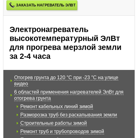
ЗАКАЗАТЬ НАГРЕВАТЕЛЬ ЭЛВТ
Электронагреватель
высокотемпературный ЭлВт
для прогрева мерзлой земли
за 2-4 часа
Отогрев грунта до 120 °C при -23 °C на улице
видео
6 областей применения нагревателей ЭлВт для
отогрева грунта
Ремонт кабельных линий зимой
Разморозка труб без раскапывания земли
Строительные работы зимой
Ремонт труб и трубопроводов зимой