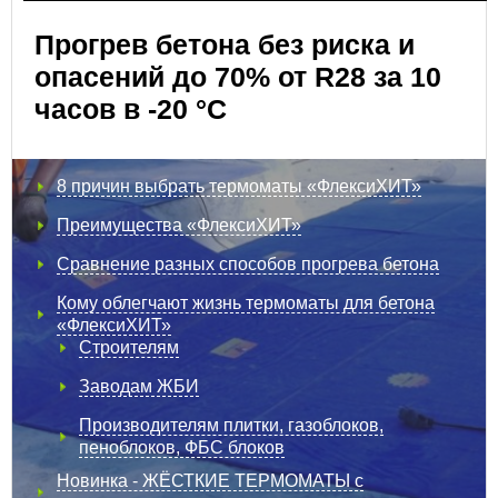
Прогрев бетона без риска и
опасений до 70% от R28 за 10
часов в -20 °С
8 причин выбрать термоматы «ФлексиХИТ»
Преимущества «ФлексиХИТ»
Сравнение разных способов прогрева бетона
Кому облегчают жизнь термоматы для бетона
«ФлексиХИТ»
Строителям
Заводам ЖБИ
Производителям плитки, газоблоков,
пеноблоков, ФБС блоков
Новинка - ЖЁСТКИЕ ТЕРМОМАТЫ с