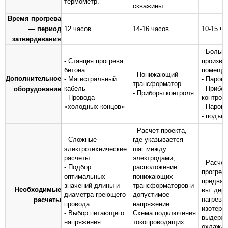
термометр.
скважины.
Время прогрева
— период
12 часов
14-16 часов
10-15 ча
затвердевания
- Больш
- Станция прогрева
произво
бетона
помеще
- Понижающий
Дополнительное
- Магистральный
- Парог
трансформатор
кабель
- Прибо
оборудование
- Приборы контроля
- Провода
контрол
«холодных концов»
- Пароп
- подъе
- Расчет проекта,
- Сложные
где указывается
электротехнические
шаг между
расчеты
электродами,
- Расче
- Подбор
расположение
прогрева
оптимальных
понижающих
предвар
значений длины и
трансформаторов и
Необходимые
вы¬держ
диаметра греющего
допустимое
нагрева
расчеты
провода
напряжение
изотерм
- Выбор питающего
Схема подключения
выдержи
напряжения
токопроводящих
охлажде