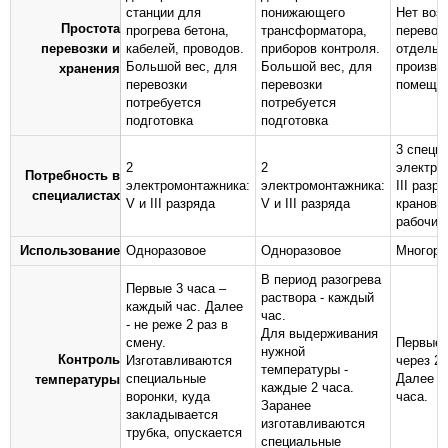
станции для
понижающего
Нет воз
Простота
прогрева бетона,
трансформатора,
перевозк
перевозки и
кабелей, проводов.
приборов контроля.
отдельн
Большой вес, для
Большой вес, для
произво
хранения
перевозки
перевозки
помеще
потребуется
потребуется
подготовка
подготовка
3 специ
2
2
электро
Потребность в
электромонтажника:
электромонтажника:
III разря
специалистах
V и III разряда
V и III разряда
крановщ
рабочий
Использование
Одноразовое
Одноразовое
Многора
В период разогрева
Первые 3 часа –
раствора - каждый
каждый час. Далее
час.
- не реже 2 раз в
Для выдерживания
смену.
Первые 8
нужной
Контроль
Изготавливаются
через 2 
температуры -
специальные
Далее - 
температуры
каждые 2 часа.
воронки, куда
часа.
Заранее
закладывается
изготавливаются
трубка, опускается
специальные