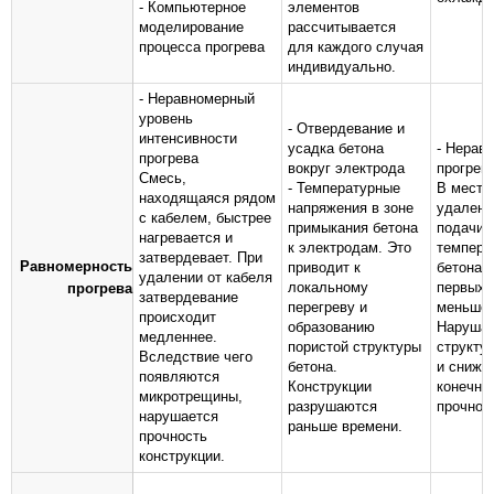
- Компьютерное
элементов
моделирование
рассчитывается
процесса прогрева
для каждого случая
индивидуально.
- Неравномерный
уровень
- Отвердевание и
интенсивности
усадка бетона
- Нерав
прогрева
вокруг электрода
прогрев
Смесь,
- Температурные
В места
находящаяся рядом
напряжения в зоне
удаленн
с кабелем, быстрее
примыкания бетона
подачи 
нагревается и
к электродам. Это
темпера
затвердевает. При
Равномерность
приводит к
бетона в
удалении от кабеля
локальному
первых 
прогрева
затвердевание
перегреву и
меньше.
происходит
образованию
Нарушае
медленнее.
пористой структуры
структу
Вследствие чего
бетона.
и снижа
появляются
Конструкции
конечна
микротрещины,
разрушаются
прочнос
нарушается
раньше времени.
прочность
конструкции.