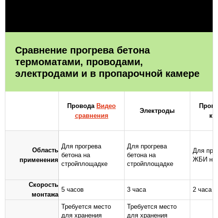
Сравнение прогрева бетона
термоматами, проводами,
электродами и в пропарочной камере
Провода
Видео
Проп
Электроды
сравнения
ка
Для прогрева
Для прогрева
Область
Для про
бетона на
бетона на
ЖБИ на 
применения
стройплощадке
стройплощадке
Скорость
5 часов
3 часа
2 часа
монтажа
Требуется место
Требуется место
для хранения
для хранения