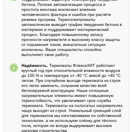
бетона. Полная автоматизация процесса и
простота монтажа исключает влияние
человеческого фактора и ошибок при расчёте
режима прогрева. Термоэлектроматы
автоматически выводят график твердения бетона в
изотермию и поддерживают изотермический
процесс. Благодаря повышенному запасу
прочности нагревателя и высокому классу защиты
от поражения током, внештатные ситуации
исключены. Ваши специалисты спокойно
выполняют свою работу.
Надёжность.
Термоматы ФлексиХИТ работают
круглый год при относительной влажности воздуха
до 100 % и температуре от -40 °С зимой до +40 °С
летом. При случайном выходе термомата из строя
его легко заменить, сохранив качество всей
бетонируемой конструкции. Наши сплошные
нагревательные элементы имеют повышенную
термостойкость, что увеличивает срок службы
термомата. Термоматы на полосатых нагревателях
чаще выходят из строя. Уникальный греющий слой
для термоматов мы изготавливаем по собственной
технологии, а не используем плёнку для тёплого
пола, которая не всегда выдерживает высокие
нагрузки строительства.