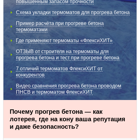
повышенным запасом прочности
Схема укладки термоматов для прогрева бетона
Пример расчёта при прогреве бетона
термоматами
Где применяют термоматы «ФлексиХИТ»
ОТЗЫВ от строителя на термоматы для
прогрева бетона и тест при прогреве бетона
7 отличий термоматов ФлексиХИТ от
конкурентов
Видео сравнения прогрева бетона проводом
ПНСВ и термоматом ФлексиХИТ
Почему прогрев бетона — как
лотерея, где на кону ваша репутация
и даже безопасность?