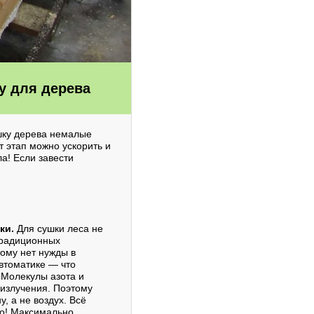
у для дерева
ушку дерева немалые
т этап можно ускорить и
а! Если завести
ки.
Для сушки леса не
 традиционных
тому нет нужды в
втоматике — что
 Молекулы азота и
излучения. Поэтому
, а не воздух. Всё
ло! Максимально