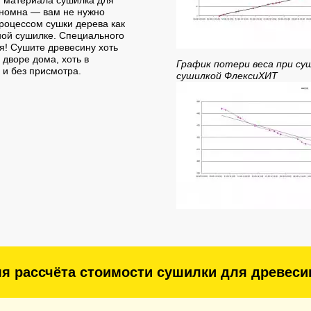
и материала сушилка для
ономна — вам не нужно
процессом сушки дерева как
ной сушилке. Специального
я! Сушите древесину хоть
дворе дома, хоть в
График потери веса при су
 и без присмотра.
сушилкой ФлексиХИТ
ля рассчёта стоимости сушилки для древес