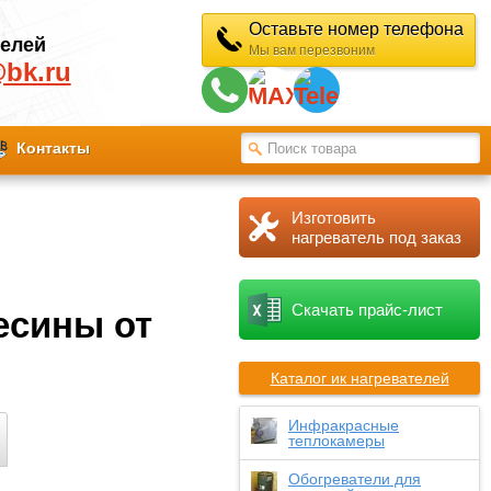
Оставьте номер телефона
телей
Мы вам перезвоним
@bk.ru
Контакты
Изготовить
нагреватель под заказ
Скачать прайс-лист
есины от
Каталог ик нагревателей
Инфракрасные
теплокамеры
Обогреватели для