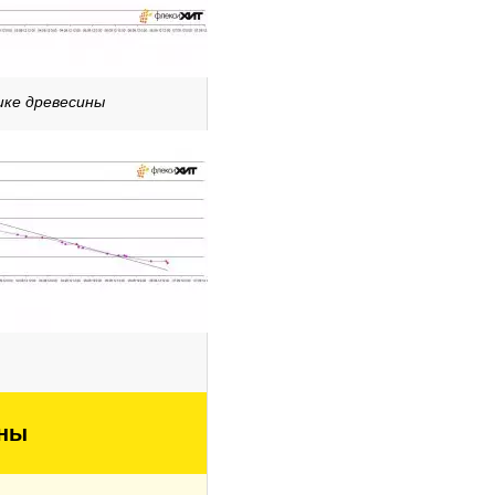
шке древесины
ины