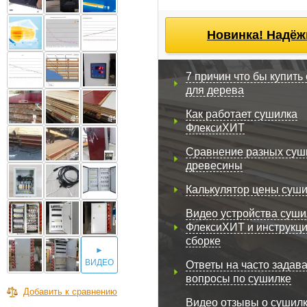
Новинка! Надёж
7 причин что бы купить
для дерева
Как работает сушилка
ФлексиХИТ
Сравнение разных суш
древесины
Калькулятор цены суш
Видео устройства суши
ФлексиХИТ и инструкци
сборке
►
ВИДЕО
Ответы на часто задав
вопросы по сушилке
Добавить к сравнению
Видео отзывы о сушил