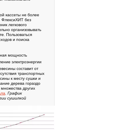
ной кассеты не более
ки ФлексиХИТ без
ник легкового
ильно организовывать
те. Пользоваться
сходов и поиска
ьная мощность
ление электроэнергии
весины составит от
отсутствия транспортных
сины к месту сушки и
вание дерева гораздо
 множества других
ала
.
График
гии сушилкой