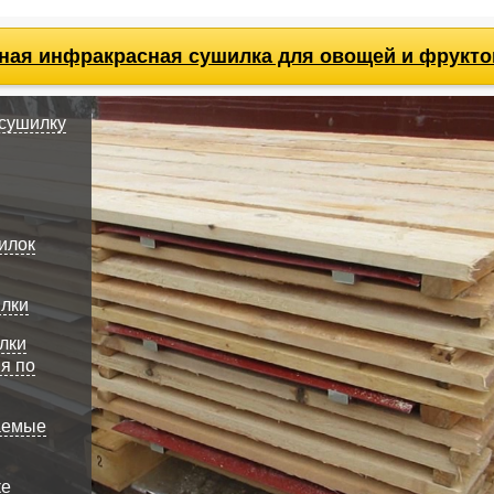
ная инфракрасная сушилка для овощей и фрукт
 сушилку
илок
илки
лки
я по
аемые
ке