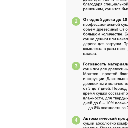
благодаря специальной
решениям, сушится быс
От одной доски до 10
профессиональной суш
объём древесины! От о
большом количестве. Б
сушке деньги или нака
дерева для загрузки. П
комплекта в разы ниже
шкафа.
Готовность материала
сушилки для древесины
Монтаж – простой, бла
инструкции. Длительнос
древесины и количеств
от 3 до 7 дней. Период
время сушки составит от
влажности, для твердых
дней до 6 – 10% влажн
— до 8% влажности за 
Автоматический проц
сушки абсолютно комфо