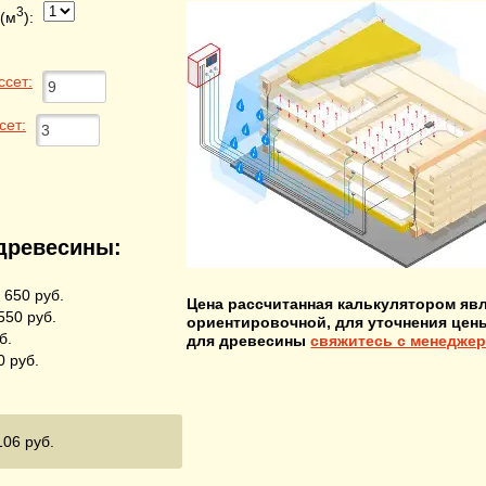
3
(м
):
ссет:
сет:
древесины:
 650
руб.
Цена рассчитанная калькулятором яв
550
руб.
ориентировочной, для уточнения цен
б.
для древесины
свяжитесь с менедже
0
руб.
106
руб.