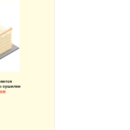
ляется
ы сушилки
ром