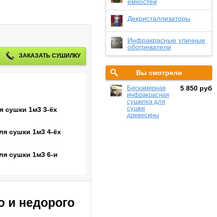
емкостей
Декристаллизаторы
Инфракрасные уличные
обогреватели
ЗАКАЗАТЬ СУШИЛКУ
Вы смотрели
Бескамерная
5 850 руб
инфракрасная
сушилка для
сушки
я сушки 1м3 3-ёх
древесины
ля сушки 1м3 4-ёх
ля сушки 1м3 6-и
 и недорого