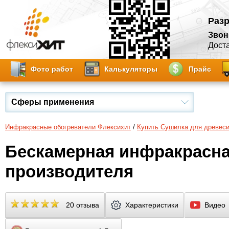
Разр
Звон
Доста
Фото работ
Калькуляторы
Прайс
Сферы применения
Инфракрасные обогреватели Флексихит
/
Купить Сушилка для древес
Бескамерная инфракрасна
производителя
20 отзыва
Характеристики
Видео