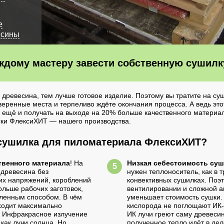
е
есины
аждому мастеру завести собственную сушилк
древесина, тем лучше готовое изделие. Поэтому вы тратите на с
оверенные места и терпеливо ждёте окончания процесса. А ведь это
 ещё и получать на выходе на 20% больше качественного материал
ски ФлексиХИТ — нашего производства.
сушилка для пиломатериала ФлексиХИТ?
твенного материала
! На
Низкая себестоимость суш
древесина без
нужен теплоноситель, как в
их напряжений, короблений
конвективных сушилках. Поэ
ольше рабочих заготовок,
вентилировании и сложной а
ленным способом. В чём
уменьшает стоимость сушки.
ходит максимально
кислорода не поглощают ИК-
. Инфракрасное излучение
ИК лучи греют саму древесину
 как лучи солнца. Но
полученное тепло идёт в де