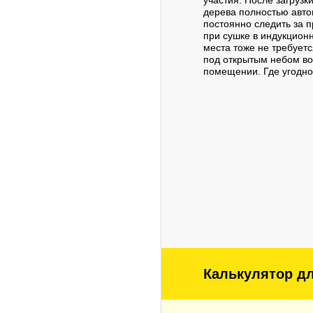
участия. После загрузк
дерева полностью авт
постоянно следить за 
при сушке в индукцион
места тоже не требуетс
под открытым небом во 
помещении. Где угодно
Калькулятор д