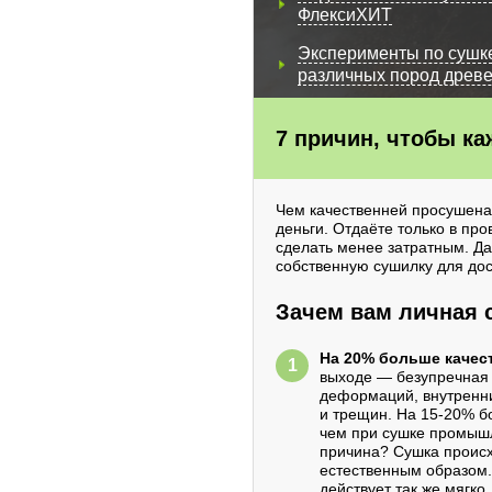
ФлексиХИТ
Эксперименты по сушк
различных пород древ
7 причин, чтобы к
Чем качественней просушена 
деньги. Отдаёте только в пр
сделать менее затратным. Да
собственную сушилку для до
Зачем вам личная 
На 20% больше качес
выходе — безупречная 
деформаций, внутренн
и трещин. На 15-20% б
чем при сушке промыш
причина? Сушка проис
естественным образом
действует так же мягко,