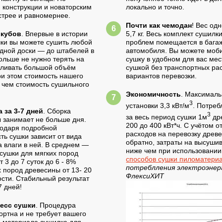
 конструкции и новаторским
локально и точно.
трее и равномернее.
Почти как чемодан
! Вес од
 кубов
. Впервые в истории
5,7 кг. Весь комплект сушил
ки вы можете сушить любой
проблем помещается в багаж
дной доски — до штабелей в
автомобиля. Вы можете моб
ольше не нужно терять на
сушку в удобном для вас мес
пливать большой объём
сушкой без транспортных ра
ри этом стоимость нашего
вариантов перевозки.
, чем стоимость сушильного
Экономичность
. Максимал
3
установки 3,3 кВт/м
. Потреб
 за 3-7 дней
. Сборка
3
за весь период сушки 1м
дре
 занимает не больше дня.
200 до 400 кВт*ч. С учётом 
годаря подробной
расходов на перевозку древе
ть сушки зависит от вида
обратно, затраты на высуши
а влаги в ней. В среднем —
ниже чем при использовании
 сушки для мягких пород
способов сушки пиломатери
 3 до 7 суток до 6 - 8%
потреблления электроэнер
 пород древесины от 13- 20
ФлексиХИТ
ости. Стабильный результат
7 дней!
есс сушки
. Процедура
ртна и не требует вашего