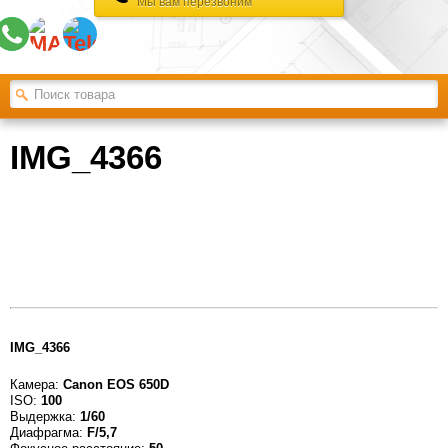
Мы вам перезвоним
IMG_4366
IMG_4366
Камера:
Canon EOS 650D
ISO:
100
Выдержка:
1/60
Диафрагма:
F/5,7