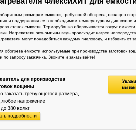
агревателя ФлексиХИТ для ёмкост
 габаритным размерам емкости, требующей обогрева, оснащен вст
ания и поддержания ее в необходимом температурном диапазоне
рева стенок емкости. Терморубашка оборачивается вокруг емкости
ки. Нагреватели экономичны ведь происходит нагрев непосредстве
реватели могут понадобиться каждому пчеловоду, и избавить от за
я обогрева ёмкости используемые при производстве заготовок в
 по запросу заказчика. Звоните и заказывайте!
еватель для производства
Укажи
товок вощины
мы вам
о заказать требующегося размера,
д любое напряжение
 до 380 вольт
ать подробности