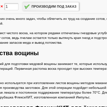
×
ПРОИЗВОДИМ ПОД ЗАКАЗ
их очень много задач, чтобы облегчить их труд на создание сотов,
й.
ист чистого воска, на котором рядами отпечатаны гнездовые углу
у сотов, ведь пчелам остается только вытянуть края гнезд и подстр
ание запасов меда и вывод потомства.
ства вощины
й для подготовки медовой вощины занимают те, которые использу
ераций. Первичная растопка воска проходит при высоких температ
но используется при изготовлении листов вощины методом макания
ля производства заготовок. Для этой операции подойдет небольшой
е лекала и постоянное поддержание температуры более 70°С. Для
рубашка ФлексиХИТ, изготовленная компанией Импульс.