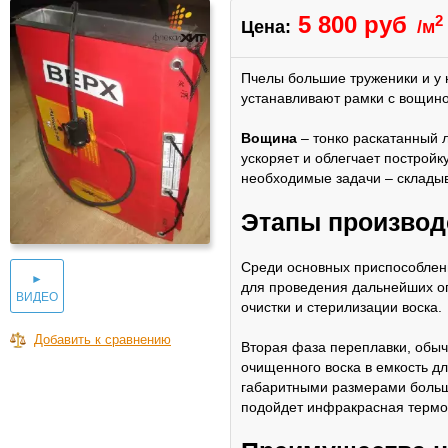
5 800 руб
2
Цена:
/м
Пчелы большие труженики и у н
устанавливают рамки с вощино
Вощина
– тонко раскатанный л
ускоряет и облегчает постройк
необходимые задачи – складыв
Этапы производ
Среди основных приспособлени
►
для проведения дальнейших оп
ВИДЕО
очистки и стерилизации воска.
Добавить к сравнению
Вторая фаза переплавки, обыч
очищенного воска в емкость д
габаритными размерами больш
подойдет инфракрасная термо