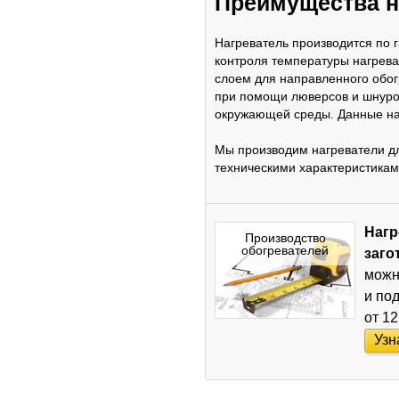
Преимущества н
Нагреватель производится по
контроля температуры нагрев
слоем для направленного обог
при помощи люверсов и шнуров
окружающей среды. Данные наг
Мы производим нагреватели дл
техническими характеристиками
Нагр
Производство
обогревателей
заго
можн
и по
от 12
Узн