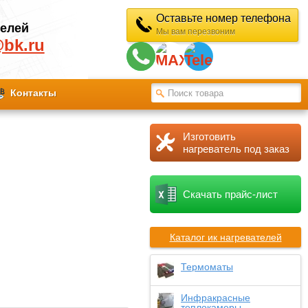
Оставьте номер телефона
телей
Мы вам перезвоним
@bk.ru
Контакты
Изготовить
нагреватель под заказ
Скачать прайс-лист
Каталог ик нагревателей
Термоматы
Инфракрасные
теплокамеры