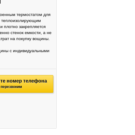
и
роенным термостатом для
 и теплоизолирующим
 и плотно закрепляется
нно стенок емкости, а не
трат на покупку вощины.
ощины с индивидуальными
те номер телефона
 перезвоним