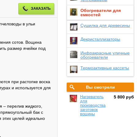
ЗАКАЗАТЬ
Обогреватели для
емкостей
 пчеловоды в ульи
Сушилка для древесины
Декристаллизаторы
бления сотов. Вощина
оить размер ячейки под
Инфракрасные уличные
обогреватели
Термоактивные кассеты
ются при растопке воска
Вы смотрели
урах и используется для
Нагреватель
5 800 руб
для
производства
 – перелив жидкого,
заготовок
 прямоугольный бак с
вощины
 этих целей идеально