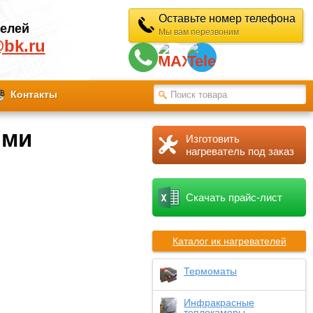
Оставьте номер телефона
телей
Мы вам перезвоним
@bk.ru
Контакты
ими
Изготовить
нагреватель под заказ
Скачать прайс-лист
Каталог ик нагревателей
Термоматы
Инфракрасные
теплокамеры