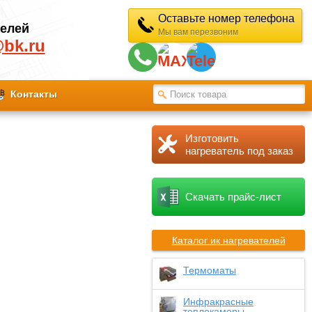
Оставьте номер телефона
телей
Мы вам перезвоним
@bk.ru
Контакты
Изготовить
нагреватель под заказ
Скачать прайс-лист
Каталог ик нагревателей
Термоматы
Инфракрасные
теплокамеры