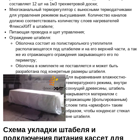
составляет 12 шт на 1м3 трехметровой доски;
Многоканальный терморегулятор с выносными термодатчиками
для управления режимом высушивания. Количество каналов
должно соответствовать количеству слоев нагревателей
ФлексиХИТ в штабеле;
Питающая проводка и щит управления;
Ограждение штабеля:
Оболочка состоит из полистирольного утеплителя
располагающегося под штабелем и на его верхней части, а так
же из отражающего ограждения закрывающего его по
периметру;
Оболочка в комплекте не поставляется и может быть
разработана под конкретные размеры штабеля.
Для выравнивания влажностно-
температурного режима, внутри
сохнущей древесины, штабель
накрывается материалом с
отражающим (фольгированным)
слоем типа «армофол» таким
образом, чтобы конденсат стекал
вне штабеля.
Схема укладки штабеля и
подключения питания кассет для